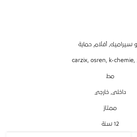
نو سيراميك, أفلام حماية
carzix, osren, k-chemie,
مط
داخلي, خارجي
ممتاز
12 سنة