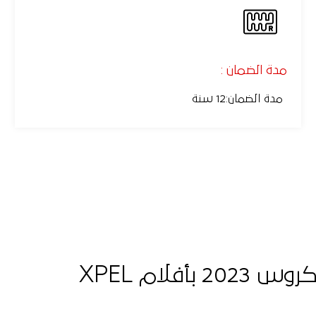
مدة الضمان :
مدة الضمان
:
12 سنة
H1: حماية ميتسوبيشي إكليبس كروس 2023 بأفلام XPEL