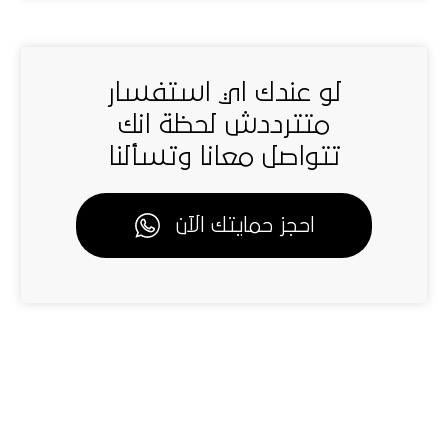
لو عندك اي استفسار
متترددش لحظة انك
تتواصل معانا وتسألنا
احجز حمايتك الآن