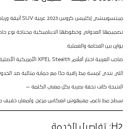
ميتسوبيشي إكليبس كروس 2023 عربية SUV أنيقة ورياضية،
تصميمها العدواني وخطوطها الديناميكية محتاجة نوع خاص
يوازن بين الفخامة والعملية.
صاحب العربية اختار
أفلام XPEL Stealth الأمريكية الأصلية
اللي بتدي لمسة مط راقية جدًا مع حماية مثالية ضد الخدوش
النتيجة كانت تحفة بصرية بكل معنى الكلمة —
سطح مط ناعم، مفيهوش انعكاس مزعج، ولمعان خفيف موز
H2: تفاصيل الخدمة