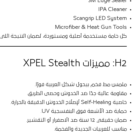
3M Edge Sealer
IPA Cleaner
Scangrip LED System
Microfiber & Heat Gun Tools
كل خامة مستخدمة أصلية ومستوردة، لضمان النتيجة اللي ب
H2: مميزات XPEL Stealth
ملمس مط فخم بيحول شكل العربية فورًا.
مقاومة عالية جدًا ضد الخدوش وحصى الطريق.
خاصية
Self-Healing
لإصلاح الخدوش الدقيقة بالحرارة.
حماية ضد الأشعة فوق البنفسجية UV.
ضمان حقيقي
12 سنة
ضد الاصفرار أو التقشير.
مناسب للعربيات الجديدة والفخمة.