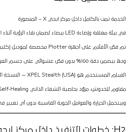
الخدمة تمت بالكامل داخل
مركز ايجي X – المنصورة
في بيئة مغلقة وإضاءة LED بيضاء لضمان نقاء الرؤية أثناء التركيب.
تم قصّ الأفلام على أجهزة Plotter مخصصة لموديل إكليبس كروس،
وده بيضمن دقة 100% بدون قصّ عشوائي على جسم العربية.
الفيلم المستخدم هو
XPEL Stealth (USA)
— النسخة المط من  Plus
مقاوم للخدوش، مزوّد بخاصية الشفاء الذاتي Self-Healing،
وبيتحمل الحرارة والعوامل الجوية القاسية بدون أي تغيير في
H2: خطوات التنفيذ داخل مركز ايجي X