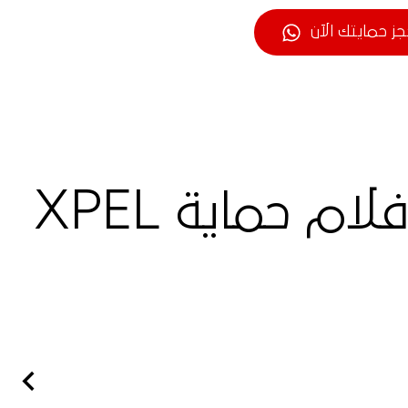
جز حمايتك الآن
ميتسوبيشي إكليبس كروس 2023 | أفلام حماية XPEL