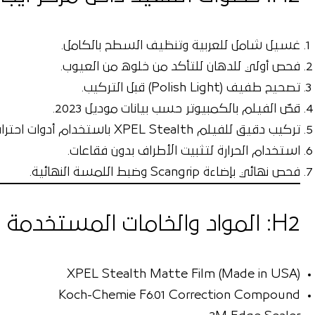
غسيل شامل للعربية
وتنظيف السطح بالكامل.
فحص أولي للدهان
للتأكد من خلوه من العيوب.
تصحيح طفيف (Polish Light)
قبل التركيب.
قصّ الفيلم
بالكمبيوتر حسب بيانات موديل 2023.
تركيب دقيق للفيلم XPEL Stealth
باستخدام أدوات احتراف
استخدام الحرارة لتثبيت الأطراف
بدون فقاعات.
فحص نهائي بإضاءة Scangrip
وضبط اللمسة النهائية.
H2: المواد والخامات المستخدمة
XPEL Stealth Matte Film (Made in USA)
Koch-Chemie F6.01 Correction Compound