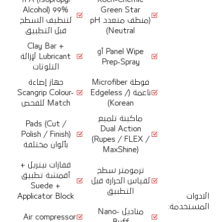
Alcohol) 99%
Green Star
(منظف متعدد pH
لتنظيف السطح
Neutral)
قبل التطبيق
Clay Bar +
Panel Wipe أو
Lubricant لإزالة
Prep-Spray
التلوثات
فوطة Microfiber
جهاز إضاءة
ناعمة (Edgeless /
Scangrip Colour-
Korean)
Match للفحص
ماكينة تلميع
Pads (Cut /
Dual Action
Polish / Finish)
(Rupes / FLEX /
بألوان مختلفة
MaxShine)
قفازات نيتريل +
ترمومتر سطح
أقمشة تطبيق
لقياس الحرارة قبل
Suede +
التطبيق
الادوات
Applicator Block
المستخدمة
:
مناديل Nano-
Air compressor