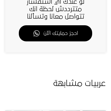
لو عندك اي استفسار
متترددش لحظة انك
تتواصل معانا وتسألنا
احجز حمايتك الآن
عربيات مشابهة