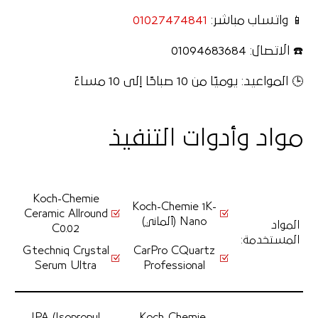
📱 واتساب مباشر:
01027474841
☎️ الاتصال: 01094683684
🕒 المواعيد: يوميًا من 10 صباحًا إلى 10 مساءً
مواد وأدوات التنفيذ
Koch-Chemie
Koch-Chemie 1K-
Ceramic Allround
Nano (ألماني)
المواد
C0.02
المستخدمة
:
Gtechniq Crystal
CarPro CQuartz
Serum Ultra
Professional
IPA (Isopropyl
Koch-Chemie