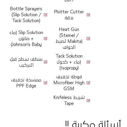
Buff
Bottle Sprayers
Plotter Cutter
(Slip Solution /
بدقة
Tack Solution)
Heat Gun
Slip Solution (ماء
(Steinel /
+ صابون
Makita) لضبط
Johnson’s Baby)
الحواف
Tack Solution
منظف سطح قبل
(ماء + كحول
التركيب
Isopropyl)
فوطة تجفيف
ممسحة تجفيف
Microfiber High
PPF Edge
GSM
شريط Knifeless
Tape
أسئلة مكررة !!