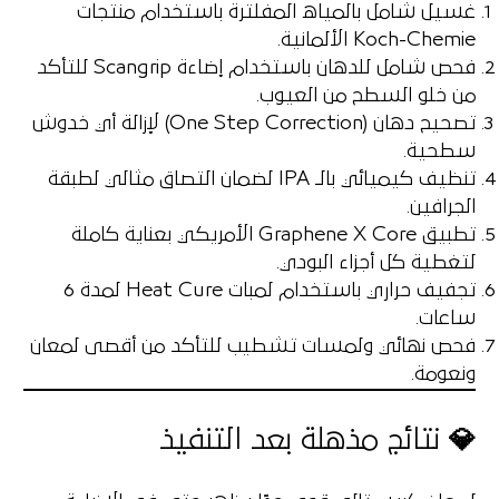
غسيل شامل بالمياه المفلترة
باستخدام منتجات
Koch-Chemie الألمانية.
فحص شامل للدهان
باستخدام إضاءة Scangrip للتأكد
من خلو السطح من العيوب.
تصحيح دهان (One Step Correction)
لإزالة أي خدوش
سطحية.
تنظيف كيميائي بالـ IPA
لضمان التصاق مثالي لطبقة
الجرافين.
تطبيق Graphene X Core الأمريكي
بعناية كاملة
لتغطية كل أجزاء البودي.
تجفيف حراري
باستخدام لمبات Heat Cure لمدة 6
ساعات.
فحص نهائي
ولمسات تشطيب للتأكد من أقصى لمعان
ونعومة.
💎 نتائج مذهلة بعد التنفيذ