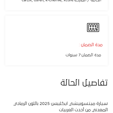
الخامة / الماركة
:
carzix, osren, k-chemie, xcore
مدة الضمان :
مدة الضمان
:
7 سنوات
تفاصيل الحالة
سيارة
ميتسوبيشي ايكليبس 2025
باللون الرمادي
المعدني من أحدث العربيات