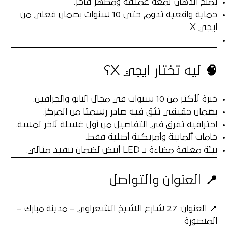
يمنح الدهان لمعة عميقة ومظهر فاخر.
حماية واقعية تدوم حتى
10 سنوات
بضمان فعلي من
ايجي X
.
🧠 ليه تختار ايجي X؟
خبرة لأكثر من 10 سنوات
في مجال النانو والجرافين.
بضمان حقيقي تثق فيه
صادر رسميًا من المركز.
احترافية تفرق في التفاصيل
من أول غسلة لآخر لمسة.
خامات ألمانية وأمريكية أصلية فقط.
بيئة مغلقة مضاءة بـ
LED أبيض
لضمان تنفيذ مثالي.
📍 العنوان والتواصل
📍 العنوان: 27 شارع الشيخ الشعراوي – مدينة مبارك –
المنصورة