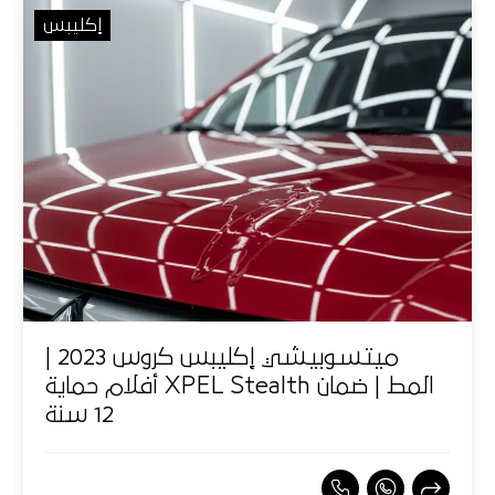
إكليبس
ميتسوبيشي إكليبس كروس 2023 |
أفلام حماية XPEL Stealth المط | ضمان
12 سنة