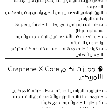
لمعان كريستالي قوي جدًا يظهر حتى في الإضاءة
الضعيفة.
اللون الرمادي المعدني بقى أعمق وأنقى بفضل انعكاس
طبقة الجرافين.
سطح السيارة بقى ناعم وطارد للماء (تأثير Super
Hydrophobic).
حماية فعلية ضد الأشعة فوق البنفسجية والأتربة
والخدوش الدقيقة.
سهولة تنظيف مذهلة — غسلة خفيفة كافية ترجّع
اللمعان الأصلي.
🧠 مميزات نظام Graphene X Core
الأمريكي
تكنولوجيا الجرافين الحديثة بسمك طبقة 10 ميكرون.
مقاومة استثنائية للحرارة والأشعة فوق البنفسجية.
تأثير طارد للماء والأتربة يدوم طويلًا.