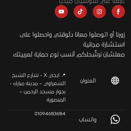
تابعنا علي سوشيال ميديا
زورنا أو اتوصلوا معانا دلوقتي واحصلوا على
استشارة مجانية
معلشان نرشّحلكم أنسب نوع حماية لعربيتك.
📍 ايجي X - شارع الشيخ
العنوان
الشعراوي – مدينة مبارك -
بجوار مسجد الرحمن –
المنصورة
01094683684
واتساب