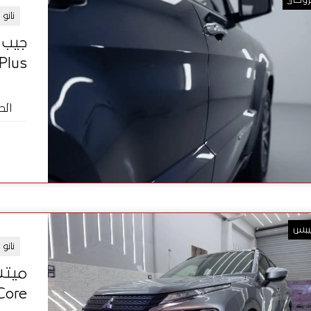
نانو
timate Plus
الح
يبس
نانو
Core الأمريكي | ضمان 10 س