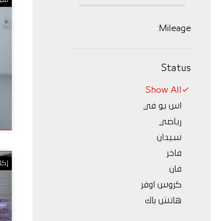
Mileage:
Status
Show All
اس يو في
رياضي
سيدان
فاخر
إكل
فان
كروس اوفر
هاتش باك