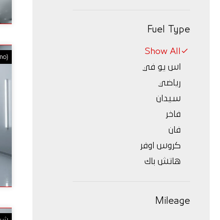
Fuel Type
Show All
mo)
اس يو في
رياضي
سيدان
فاخر
فان
كروس اوفر
هاتش باك
Mileage
شي