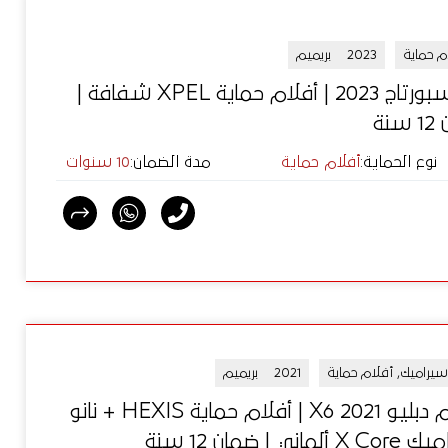
م حماية
2023
بريميم
كيا سبورتاج 2023 | أفلام حماية XPEL شفافة |
نة
نوع الحماية
:
أفلام حماية
مدة الضمان
:
10 سنوات
 سيراميك, أفلام حماية
2021
بريميم
بي إم دبليو X6 2021 | أفلام حماية HEXIS + نانو
ماني | ضمان 12 سنة