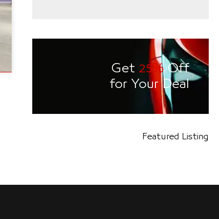
Get
25%
Off
for Your Deal
Featured Listing