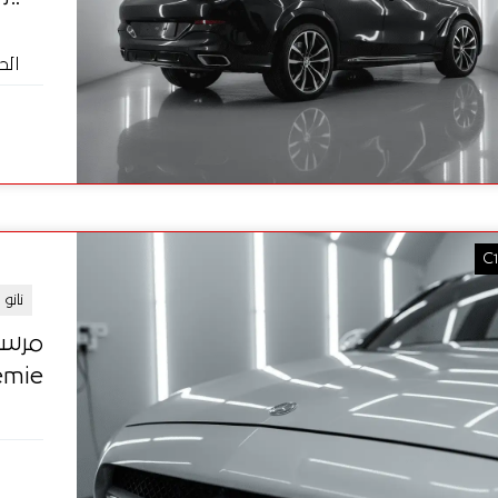
الح
C
نانو
Chemie الألماني |