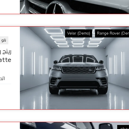
Velar (Demo)
Range Rover (De
نانو
Dynomatte 
الح
روكي