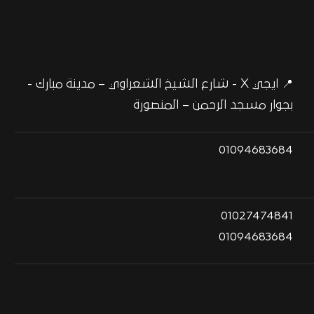
📍 ايجي X - شارع الشيخ الشعراوي – مدينة مبارك -
بجوار مسجد الرحمن – المنصورة
01094683684
01027474841
01094683684