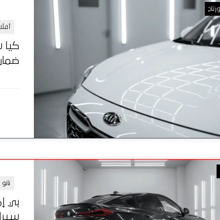
رتاج
أفلا
ضمان 12 س
نانو
سيراميك X Core أل