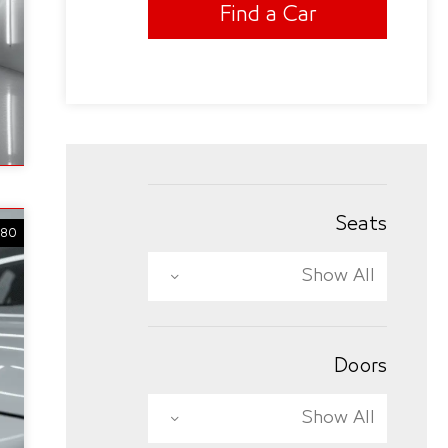
Find a Car
Seats
180
Show All
Doors
Show All