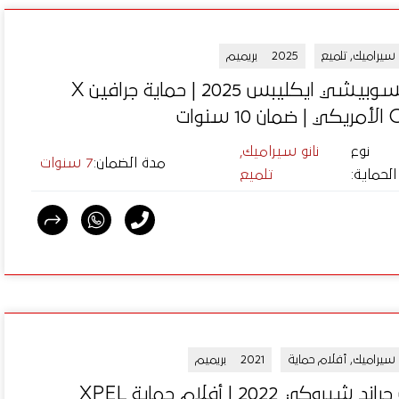
 سيراميك, تلميع
2025
بريميم
ميتسوبيشي ايكليبس 2025 | حماية جرافين X
1 سنوات
نوع
نانو سيراميك,
مدة الضمان
:
7 سنوات
الحماية
:
تلميع
و سيراميك, أفلام حماية
2021
بريميم
جيب جراند شيروكي 2022 | أفلام حماية XPEL