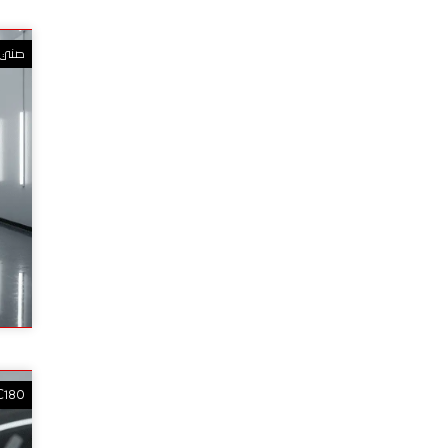
صني
C180