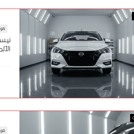
نان
الألما
نان