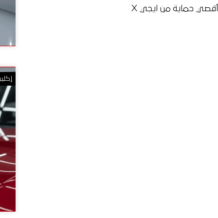
أقصي حماية من ايجي X
إكلي