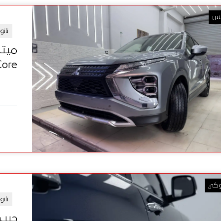
بس
نانو
Core الأمريكي | ضمان 0
وكي
نان