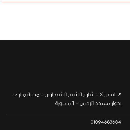
📍 ايجي X - شارع الشيخ الشعراوي – مدينة مبارك -
بجوار مسجد الرحمن – المنصورة
01094683684