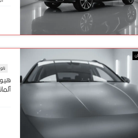
ال
ن
نان
ألماني 