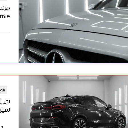
Chemie الألماني
نان
سيراميك X Core 