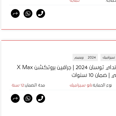
حماية
:
حماية
و سيراميك
2024
بريميم
هيونداي توسان 2024 | جرافين بروتكشن X Max
| ضمان 10 سنوات
نوع الحماية
:
نانو سيراميك
مدة الضمان
:
12 سنة