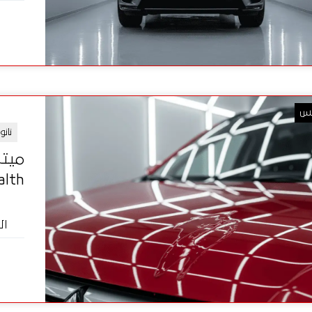
بس
نان
L Stealth
ال