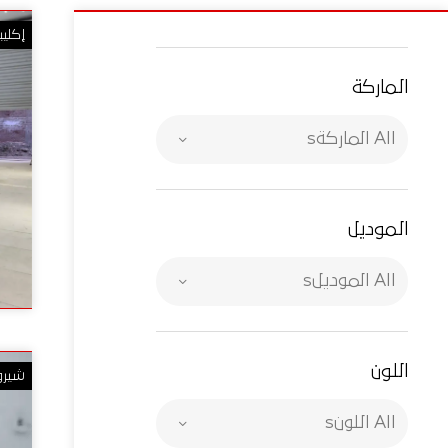
إكلي
الماركة
All الماركةs
الموديل
All الموديلs
اللون
شير
All اللونs