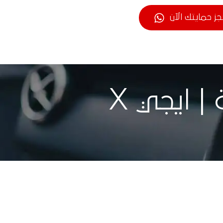
جز حمايتك الآن
| ايجي X