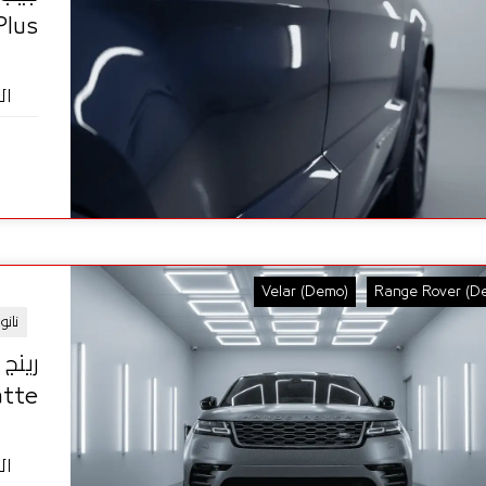
mate Plus
ال
Velar (Demo)
Range Rover (D
نان
Dynomatte
ال