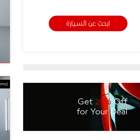
ابحث عن السيارة
emo)
Get
25%
Off
for Your Deal